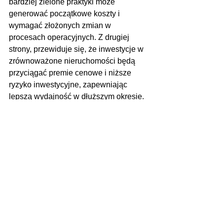
bardziej zielone praktyki może 
generować początkowe koszty i 
wymagać złożonych zmian w 
procesach operacyjnych. Z drugiej 
strony, przewiduje się, że inwestycje w 
zrównoważone nieruchomości będą 
przyciągać premie cenowe i niższe 
ryzyko inwestycyjne, zapewniając 
lepszą wydajność w dłuższym okresie.
Dodatkowo, istnieje rosnący rynek dla 
certyfikatów zrównoważonego rozwoju 
i innych form uznania ekologicznego, 
które mogą zwiększyć wartość i 
atrakcyjność nieruchomości. Wzrost 
świadomości ekologicznej i oczekiwań 
społecznych sprzyja firmom, które już 
teraz inwestują w zrównoważony 
rozwój, pozwalając im na 