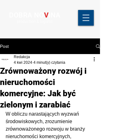
DOBRA NO
V
INA
production & logistic
Post
Redakcja
4 kwi 2024
4 minut(y) czytania
Zrównoważony rozwój i
nieruchomości
komercyjne: Jak być
zielonym i zarabiać
W obliczu narastających wyzwań 
środowiskowych, zrozumienie 
zrównoważonego rozwoju w branży 
nieruchomości komercyjnych, 