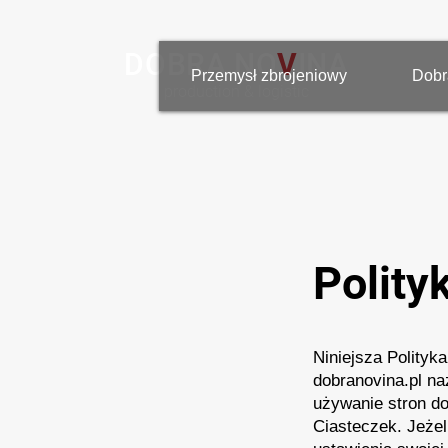
DOBRA N
O
V
INA
Przemysł zbrojeniowy
Dobr
production & logistic
Polity
Niniejsza Polityk
dobranovina.pl na
używanie stron do
Ciasteczek. Jeżel