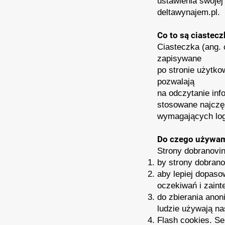
ustawienia swojej
deltawynajem.pl.
Co to są ciastecz
Ciasteczka (ang. 
zapisywane
po stronie użytk
pozwalają
na odczytanie inf
stosowane najczęś
wymagających log
Do czego używam
Strony dobranovin
by strony dobranov
aby lepiej dopaso
oczekiwań i zaint
do zbierania ano
ludzie używają na
Flash cookies. S