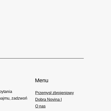
Menu
pytania
Przemysł zbrojeniowy
najmu, zadzwoń
Dobra Novina I
O nas