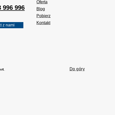
Oferta
3 996 996
Blog
Pobierz
Kontakt
t z nami
Do góry
ert
.