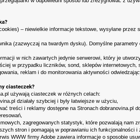
 przeglądarki w odpowiedni sposób lub zrezygnować z używ
ka?
cookies) – niewielkie informacje tekstowe, wysyłane prze
ownika (zazwyczaj na twardym dysku). Domyślne parametry 
ormacji w nich zawartych jedynie serwerowi, który je utworz
ciej w przypadku liczników, sond, sklepów internetowych, 
owania, reklam i do monitorowania aktywności odwiedzają
y ciasteczek?
a.pl używają ciasteczek w różnych celach:
ina.pl działały szybciej i były łatwiejsze w użyciu,
wać treści i reklamy dostępne na Stronach dobranovina.pl d
eresowań,
nimowych, zagregowanych statystyk, które pozwalają nam z
szych stron i pomagają w poprawianiu ich funkcjonalności i 
erwis WWW firmy Adobe zawiera informacje o sposobie usuw