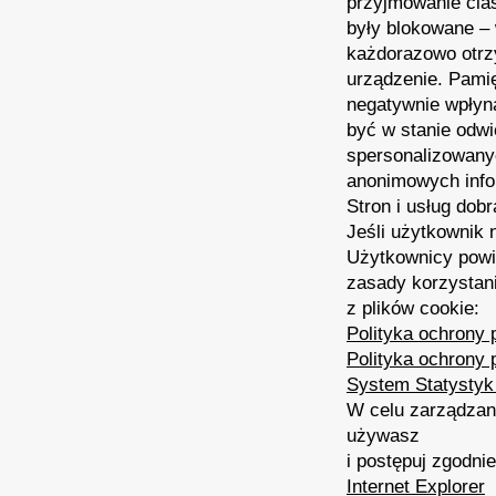
przyjmowanie cias
były blokowane – w
każdorazowo otrz
urządzenie. Pamię
negatywnie wpłyną
być w stanie odw
spersonalizowanyc
anonimowych infor
Stron i usług dobr
Jeśli użytkownik 
Użytkownicy powin
zasady korzystan
z plików cookie:
Polityka ochrony
Polityka ochrony 
System Statystyk
W celu zarządzani
używasz
i postępuj zgodnie
Internet Explorer