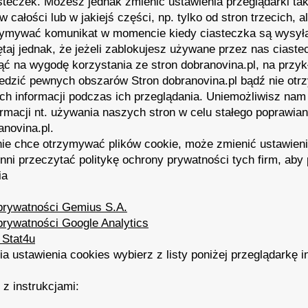
teczek. Możesz jednak zmienić ustawienia przeglądarki tak
 całości lub w jakiejś części, np. tylko od stron trzecich, a
ymywać komunikat w momencie kiedy ciasteczka są wysył
taj jednak, że jeżeli zablokujesz używane przez nas ciaste
ć na wygodę korzystania ze stron dobranovina.pl, na przy
iedzić pewnych obszarów Stron dobranovina.pl bądź nie ot
h informacji podczas ich przeglądania. Uniemożliwisz nam 
macji nt. używania naszych stron w celu stałego poprawian
anovina.pl.
nie chce otrzymywać plików cookie, może zmienić ustawieni
ni przeczytać politykę ochrony prywatności tych firm, aby
ia
 prywatności Gemius S.A.
prywatności Google Analytics
 Stat4u
a ustawienia cookies wybierz z listy poniżej przeglądarkę in
 z instrukcjami: