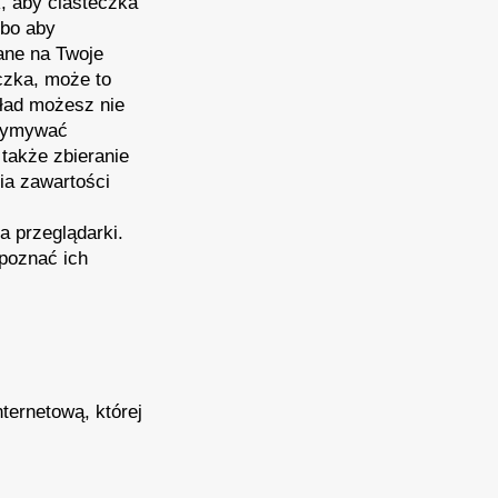
, aby ciasteczka
lbo aby
ane na Twoje
czka, może to
kład możesz nie
rzymywać
także zbieranie
ia zawartości
a przeglądarki.
 poznać ich
ternetową, której