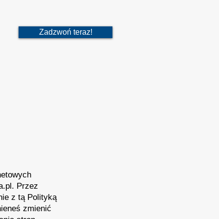
Zadzwoń teraz!
rnetowych
.pl. Przez
e z tą Polityką
nieneś zmienić