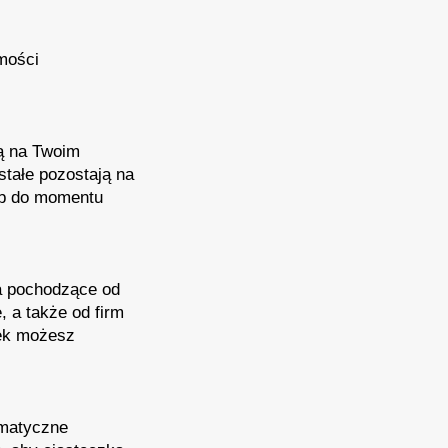
mości
ją na Twoim
stałe pozostają na
ub do momentu
a pochodzące od
 a także od firm
zek możesz
omatyczne