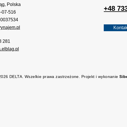
ąg, Polska
+48 73
0-07-516
0037534
ynajem.pl
Kontak
8 281
.elblag.pl
026 DELTA. Wszelkie prawa zastrzeżone. Projekt i wykonanie
Sib