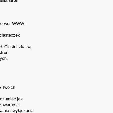
ania stron
z serwer WWW i
ciasteczek
ył. Ciasteczka są
stron
cych.
o Twoich
rozumieć jak
zawartości.
ania i wyłączania