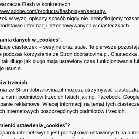
twarzacza Flash w konkretnych
/www.adobe.com/products/flashplayer/security.
zek w wyżej opisany sposób nigdy nie identyfikujemy tożsa
podstawie informacji przechowywanych w ciasteczkach.
ania danych w „cookies”.
aje ciasteczek – sesyjne oraz stałe. Te pierwsze pozosta
e podczas korzystania ze Stron dobranovina.pl. Ciasteczka 
 tak długo jak długo mają ustawiony czas funkcjonowania l
je usunie.
ów trzecich.
nia ze Stron dobranovina.pl możesz otrzymywać ciasteczk
z nami podmiotów trzecich takich jak np. Facebook, Google,
panie reklamowe. Więcej informacji na temat tych ciastec
ach internetowych poszczególnych podmiotów trzecich.
mienić ustawienia „cookies”?
ądarek internetowych jest początkowo ustawionych na aut