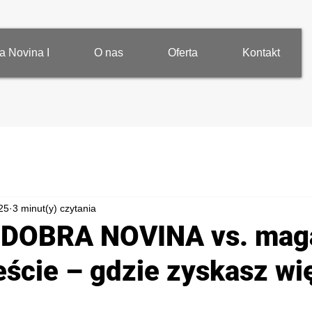
a Novina I
O nas
Oferta
Kontakt
25
3 minut(y) czytania
 DOBRA NOVINA vs. mag
eście – gdzie zyskasz wi