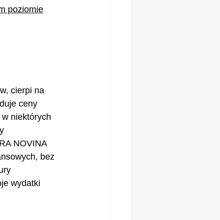
m poziomie
, cierpi na 
duje ceny 
 w niektórych 
y 
OBRA NOVINA 
ansowych, bez 
ury 
je wydatki 