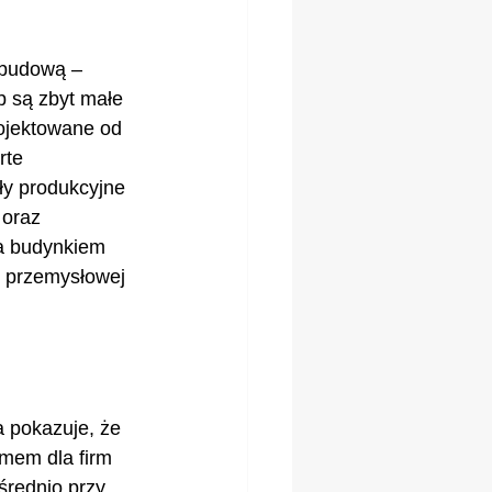
abudową – 
b są zbyt małe 
ojektowane od 
rte 
ły produkcyjne 
oraz 
a budynkiem 
i przemysłowej 
a pokazuje, że 
mem dla firm 
rednio przy 