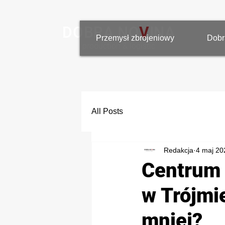
DOBRA N
O
V
INA
Przemysł zbrojeniowy
Dobr
production & logistic
All Posts
Redakcja
4 maj 20
Centrum
w Trójmi
mniej?