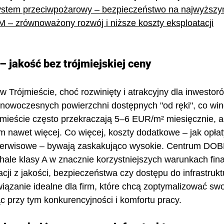
stem przeciwpożarowy – bezpieczeństwo na najwyższy
M – zrównoważony rozwój i niższe koszty eksploatacji
 jakość bez trójmiejskiej ceny
rójmieście, choć rozwinięty i atrakcyjny dla inwestorów
 nowoczesnych powierzchni dostępnych "od ręki", co win
jmieście często przekraczają 5–6 EUR/m² miesięcznie, a
m nawet więcej. Co więcej, koszty dodatkowe – jak opłat
 serwisowe – bywają zaskakująco wysokie. Centrum D
hale klasy A w znacznie korzystniejszych warunkach fin
cji z jakości, bezpieczeństwa czy dostępu do infrastrukt
wiązanie idealne dla firm, które chcą zoptymalizować swo
ąc przy tym konkurencyjności i komfortu pracy.