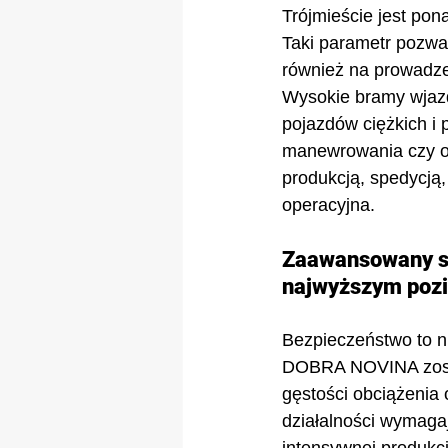
Trójmieście jest po
Taki parametr pozwa
również na prowadzen
Wysokie bramy wjazd
pojazdów ciężkich i
manewrowania czy or
produkcją, spedycją
operacyjna.
Zaawansowany sy
najwyższym poz
Bezpieczeństwo to ni
DOBRA NOVINA zosta
gęstości obciążenia
działalności wymaga
intensywnej produkc