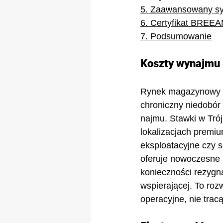
5. Zaawansowany sy
6. Certyfikat BREEA
7. Podsumowanie
Koszty wynajmu –
Rynek magazynowy w T
chroniczny niedobór
najmu. Stawki w Tró
lokalizacjach premiu
eksploatacyjne czy
oferuje nowoczesne 
konieczności rezygna
wspierającej. To roz
operacyjne, nie trac