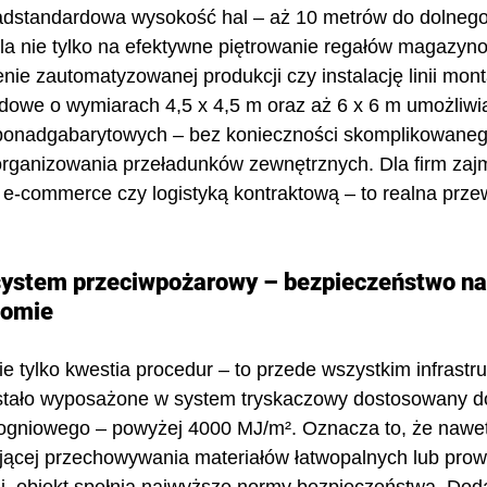
nadstandardowa wysokość hal – aż 10 metrów do dolnego
la nie tylko na efektywne piętrowanie regałów magazyno
ie zautomatyzowanej produkcji czy instalację linii mon
owe o wymiarach 4,5 x 4,5 m oraz aż 6 x 6 m umożliwia
 ponadgabarytowych – bez konieczności skomplikowaneg
ganizowania przeładunków zewnętrznych. Dla firm zajm
, e-commerce czy logistyką kontraktową – to realna prz
stem przeciwpożarowy – bezpieczeństwo na
iomie
e tylko kwestia procedur – to przede wszystkim infrastr
ło wyposażone w system tryskaczowy dostosowany do
 ogniowego – powyżej 4000 MJ/m². Oznacza to, że nawe
jącej przechowywania materiałów łatwopalnych lub prow
ji, obiekt spełnia najwyższe normy bezpieczeństwa. Dod