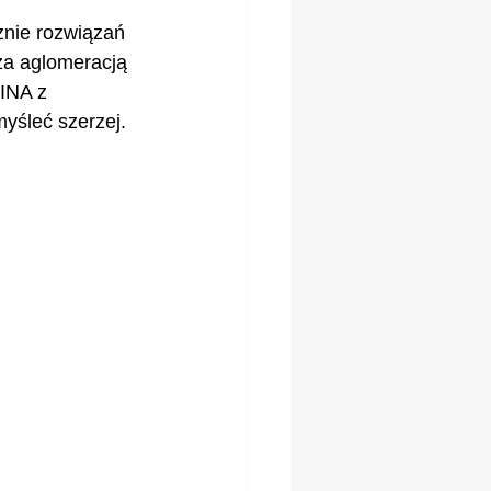
znie rozwiązań 
za aglomeracją 
INA z 
yśleć szerzej.