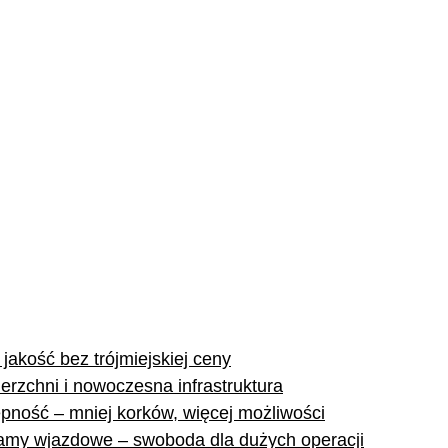
jakość bez trójmiejskiej ceny
erzchni i nowoczesna infrastruktura
tępność – mniej korków, więcej możliwości
ramy wjazdowe – swoboda dla dużych operacji