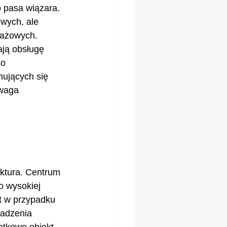
 pasa wiązara. 
wych, ale 
tażowych. 
ją obsługę 
o 
ujących się 
ewaga 
 
uktura. Centrum 
 wysokiej 
t w przypadku 
adzenia 
atkowo obiekt 