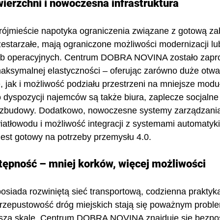
ierzchni i nowoczesna infrastruktura
ójmieście napotyka ograniczenia związane z gotową z
zestarzałe, mają ograniczone możliwości modernizacji lu
zeb operacyjnych. Centrum DOBRA NOVINA zostało zapr
aksymalnej elastyczności – oferując zarówno duże otwa
 jak i możliwość podziału przestrzeni na mniejsze modu
dyspozycji najemców są także biura, zaplecze socjalne 
rozbudowy. Dodatkowo, nowoczesne systemy zarządzani
iatłowodu i możliwość integracji z systemami automatyk
 jest gotowy na potrzeby przemysłu 4.0.
stępność – mniej korków, więcej możliwości
osiada rozwiniętą sieć transportową, codzienna praktyk
przepustowość dróg miejskich stają się poważnym proble
szą skalę. Centrum DOBRA NOVINA znajduje się bezpoś