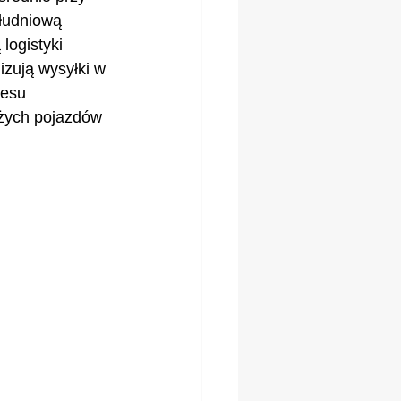
łudniową 
logistyki 
izują wysyłki w 
resu 
użych pojazdów 