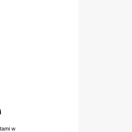
i
tami w 