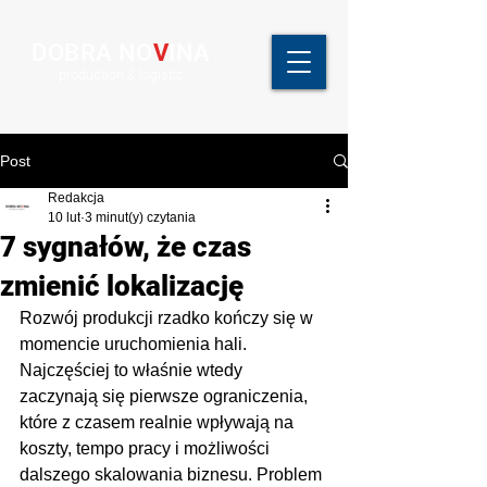
DOBRA NO
V
INA
production & logistic
Post
Redakcja
10 lut
3 minut(y) czytania
7 sygnałów, że czas
zmienić lokalizację
Rozwój produkcji rzadko kończy się w 
momencie uruchomienia hali. 
Najczęściej to właśnie wtedy 
zaczynają się pierwsze ograniczenia, 
które z czasem realnie wpływają na 
koszty, tempo pracy i możliwości 
dalszego skalowania biznesu. Problem 