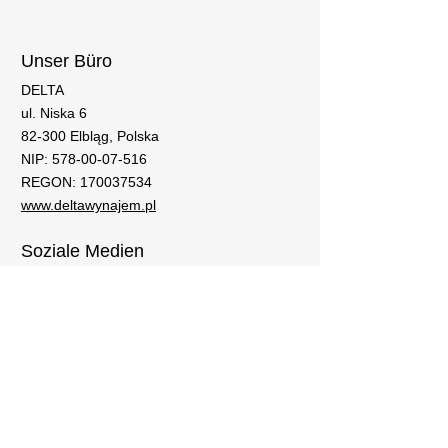
Unser Büro
DELTA
ul. Niska 6
82-300 Elbląg, Polska
NIP: 578-00-07-516
REGON: 170037534
www.deltawynajem.pl
Soziale Medien
+48 512 418 281
delta@delta.elblag.pl
Fragen
Wenn Sie Fragen zur Vermietung haben,